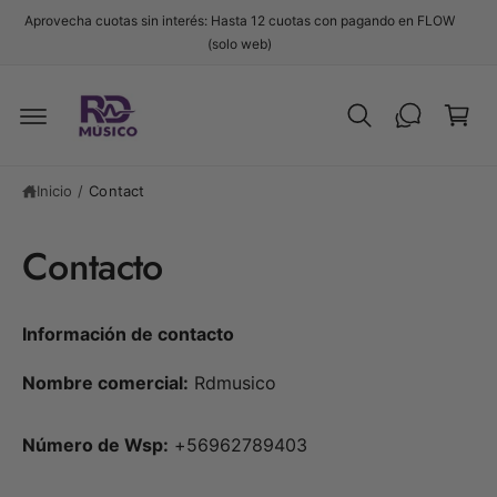
t
Aprovecha cuotas sin interés: Hasta 12 cuotas con pagando en FLOW
e
C
(solo web)
al
c
a
o
r
n
t
ri
e
t
n
i
o
Inicio
/
Contact
d
o
Contacto
Información de contacto
Nombre comercial:
Rdmusico
Número de Wsp:
+56962789403