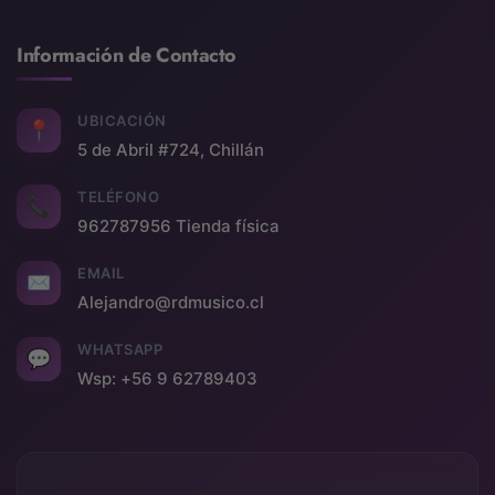
Información de Contacto
UBICACIÓN
📍
5 de Abril #724, Chillán
TELÉFONO
📞
962787956 Tienda física
EMAIL
✉
Alejandro@rdmusico.cl
WHATSAPP
💬
Wsp: +56 9 62789403