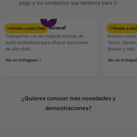
pago y los productos que tenemos para ti.
Ver video
Cuerpo:
Ash (Fresno) con tapa figurada (Figured
Ash Top)
Equipamiento Profesional
Las mejores 
Envíos a todo Chile
Envíos a todo
Acabado:
Open Pore / Antique Sunburst (según
Trabajamos con las mejores marcas de
Explora nuestr
versión)
audio profesional para ofrecer soluciones
Taylor, Yamaha
de alto nivel.
Ibanez y más.
Color típico:
Antique Brown Burst (ABR)
Ver en Instagram
Ver en Instagr
Mástil y Diapasón
Mástil:
Arce canadiense (Maple)
Diapasón:
Palo Rosa (Rosewood)
¿Quieres conocer más novedades y
Trastes:
24
demostraciones?
Escala:
34″ (864 mm)
Radio:
400 mm aprox.