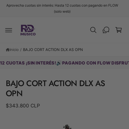
t
Aprovecha cuotas sin interés: Hasta 12 cuotas con pagando en FLOW
e
C
(solo web)
al
c
a
o
r
n
t
ri
Ir
e
d
t
n
ir
i
o
Inicio
/
BAJO CORT ACTION DLX AS OPN
e
d
c
o
t
🔊
OTAS ¡SIN INTERÉS!
PAGANDO CON FLOW DISFRUTA HA
a
m
e
BAJO CORT ACTION DLX AS
n
t
OPN
e
a
la
$343.800 CLP
i
n
f
L
o
r