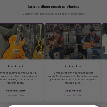
Lo que dicen nuestros clientes
Cejuela:
38 mm aprox.
Músicos y profesionales del audio confían en nosotros
Electrónica
Pastillas:
Powersound PDX-4
(configuración soapbar, par)
Preamplificador:
Markbass MB-1 Active EQ
★★
★★★★★
Sonido transparente, con realce natural sin
 de mis sueños. El
"Como productor, necesitaba equipo
"Compré mi prim
coloración
en sus productos y
confiable. Rdmusico tiene las mejores marcas
atención person
r perfecto. 100%
y precios justos. Mi estudio está completo
técnico del equ
ados."
gracias a ellos."
S
Controles:
 Castro
Diego Morales
Ca
, Chile
Concepción, Chile
Viñ
Volumen
Pickup Balance