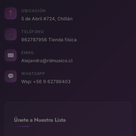
UBICACIÓN
📍
5 de Abril #724, Chillán
TELÉFONO
📞
962787956 Tienda física
EMAIL
✉
Alejandro@rdmusico.cl
WHATSAPP
💬
Wsp: +56 9 62789403
Únete a Nuestra Lista