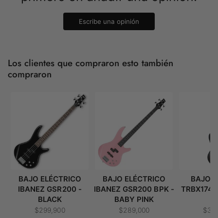
Escribe una opinión
Los clientes que compraron esto también
compraron
BAJO ELÉCTRICO
BAJO ELÉCTRICO
BAJO 
IBANEZ GSR200 -
IBANEZ GSR200 BPK -
TRBX174
BLACK
BABY PINK
O
$299,900
$289,000
$36