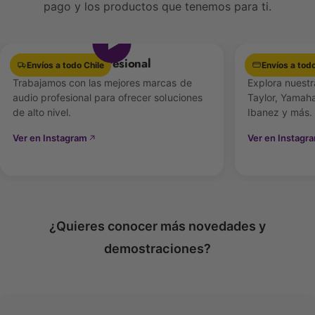
pago y los productos que tenemos para ti.
Ver video
Equipamiento Profesional
Las mejores 
Envíos a todo Chile
Envíos a todo
Trabajamos con las mejores marcas de
Explora nuestr
audio profesional para ofrecer soluciones
Taylor, Yamaha
de alto nivel.
Ibanez y más.
Ver en Instagram
Ver en Instagr
¿Quieres conocer más novedades y
demostraciones?