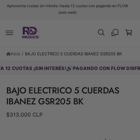
t
Aprovecha cuotas sin interés: Hasta 12 cuotas con pagando en FLOW
e
C
(solo web)
al
c
a
o
r
n
t
ri
Ir
e
d
t
n
ir
i
o
Inicio
/
BAJO ELECTRICO 5 CUERDAS IBANEZ GSR205 BK
e
d
c
o
t
🔊
CUOTAS ¡SIN INTERÉS!
PAGANDO CON FLOW DISFRUTA 
a
m
e
BAJO ELECTRICO 5 CUERDAS
n
t
IBANEZ GSR205 BK
e
a
la
$313.000 CLP
i
n
f
o
r