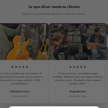
Lo que dicen nuestros clientes
Músicos y profesionales del audio confían en nosotros
★★★★
★★★★★
itarra de mis sueños. El
"Como productor, necesitaba equipo
"Compré m
uy bien sus productos y
confiable. Rdmusico tiene las mejores marcas
atención 
 elegir perfecto. 100%
y precios justos. Mi estudio está completo
técnico d
omendados."
gracias a ellos."
ntina Castro
Diego Morales
paraíso, Chile
Concepción, Chile