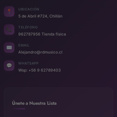
UBICACIÓN
📍
5 de Abril #724, Chillán
TELÉFONO
📞
962787956 Tienda física
EMAIL
✉
Alejandro@rdmusico.cl
WHATSAPP
💬
Wsp: +56 9 62789403
Únete a Nuestra Lista