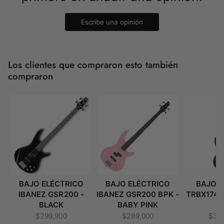
Escribe una opinión
Los clientes que compraron esto también
compraron
BAJO ELÉCTRICO
BAJO ELÉCTRICO
BAJO 
IBANEZ GSR200 -
IBANEZ GSR200 BPK -
TRBX174
BLACK
BABY PINK
O
$299,900
$289,000
$36