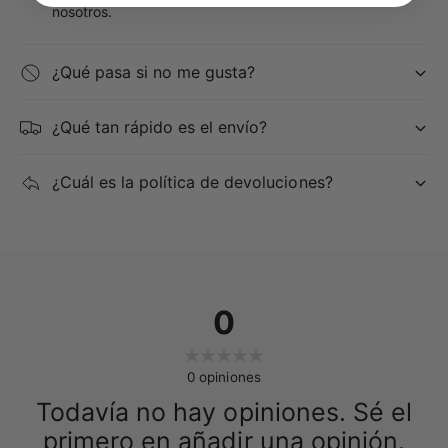
nosotros.
¿Qué pasa si no me gusta?
¿Qué tan rápido es el envío?
¿Cuál es la política de devoluciones?
0
0
opiniones
Todavía no hay opiniones. Sé el
primero en añadir una opinión.