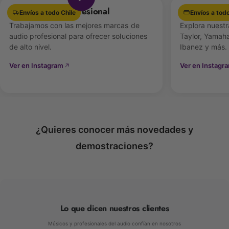
Equipamiento Profesional
Las mejores 
Envíos a todo Chile
Envíos a todo
Trabajamos con las mejores marcas de
Explora nuestr
audio profesional para ofrecer soluciones
Taylor, Yamaha
de alto nivel.
Ibanez y más.
Ver en Instagram
Ver en Instagr
¿Quieres conocer más novedades y
demostraciones?
Lo que dicen nuestros clientes
Músicos y profesionales del audio confían en nosotros