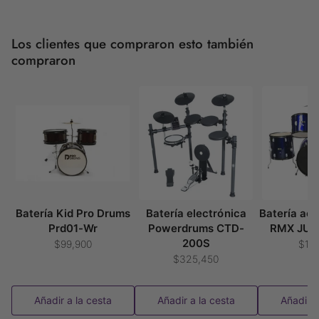
Los clientes que compraron esto también
compraron
Batería Kid Pro Drums
Batería electrónica
Batería acú
Prd01-Wr
Powerdrums CTD-
RMX JUD
200S
$99,900
$19
$325,450
Añadir a la cesta
Añadir a la cesta
Añadir a