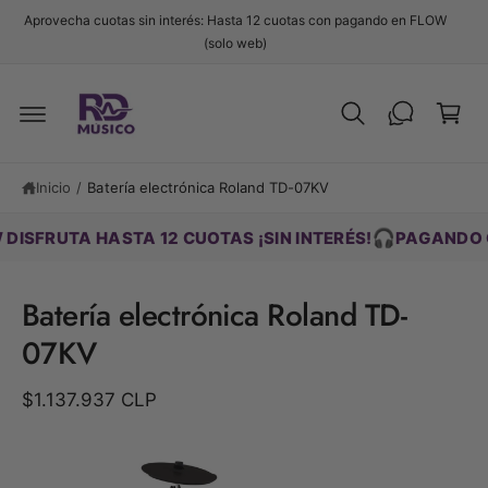
t
Aprovecha cuotas sin interés: Hasta 12 cuotas con pagando en FLOW
e
C
(solo web)
al
c
a
o
r
n
t
ri
Ir
e
d
t
n
ir
i
o
Inicio
/
Batería electrónica Roland TD-07KV
e
d
c
o
t
🎧
RUTA HASTA 12 CUOTAS ¡SIN INTERÉS!
PAGANDO CON 
a
m
e
Batería electrónica Roland TD-
n
t
07KV
e
a
la
$1.137.937 CLP
i
n
f
L
o
r