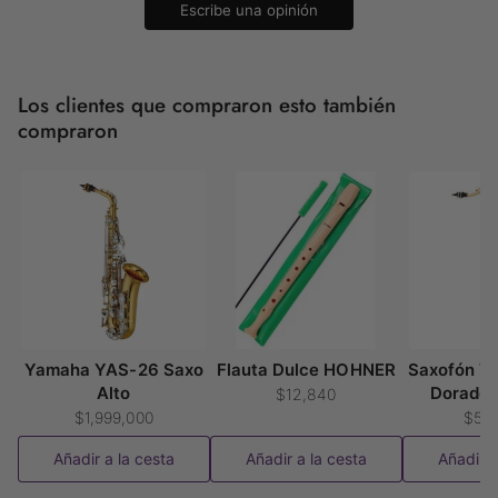
Escribe una opinión
Los clientes que compraron esto también
compraron
Yamaha YAS-26 Saxo
Flauta Dulce HOHNER
Saxofón Te
Alto
Dorado 
$12,840
$1,999,000
$58
Añadir a la cesta
Añadir a la cesta
Añadir a