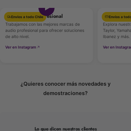
quienes tienen manos pequeñas puedan sujetar
fácilmente el instrumento.
Equipamiento Profesional
Las mejores 
Envíos a todo Chile
Envíos a todo
Trabajamos con las mejores marcas de
Explora nuestr
audio profesional para ofrecer soluciones
Taylor, Yamaha
de alto nivel.
Ibanez y más.
Ver en Instagram
Ver en Instagr
¿Quieres conocer más novedades y
demostraciones?
Lo que dicen nuestros clientes