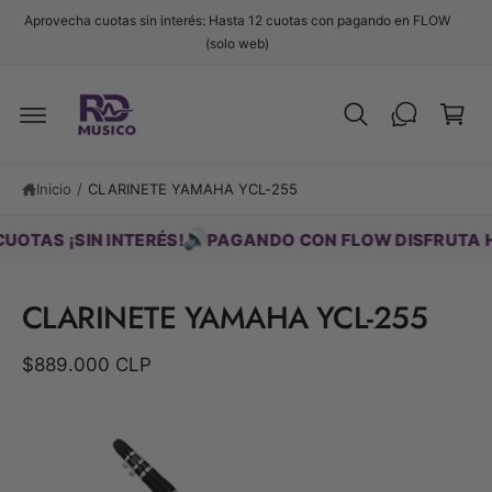
t
Aprovecha cuotas sin interés: Hasta 12 cuotas con pagando en FLOW
e
C
(solo web)
al
c
a
o
Ir
r
n
d
t
ri
ir
e
e
t
n
c
i
o
Inicio
/
CLARINETE YAMAHA YCL-255
t
d
a
o
m
🔊
S ¡SIN INTERÉS!
PAGANDO CON FLOW DISFRUTA HASTA
e
n
t
CLARINETE YAMAHA YCL-255
e
a
la
$889.000 CLP
i
n
f
o
r
m
a