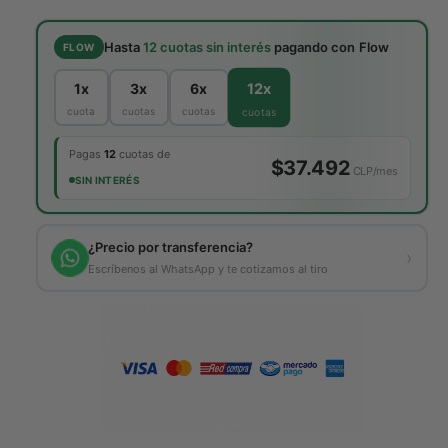
n
r
u
d
t
t
a
a
i
t
a
l
i
Hasta
12 cuotas sin interés
pagando con Flow
FLOW
d
d
d
a
l
a
e
a
12x
1x
3x
6x
d
d
l
cuota
cuotas
cuotas
cuotas
p
p
a
a
a
Pagas
12
cuotas de
r
g
$37.492
r
CLP/mes
a
SIN INTERÉS
a
a
D
D
l
D
D
e
J
¿Precio por transferencia?
J
›
-
r
Escríbenos al WhatsApp y te cotizamos al tiro
-
F
F
í
L
L
a
X
X
4
4
-
-
N
N
C
C
O
O