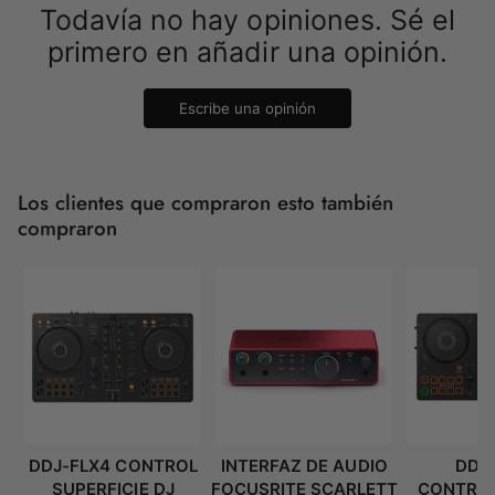
Todavía no hay opiniones. Sé el
primero en añadir una opinión.
Escribe una opinión
Los clientes que compraron esto también
compraron
DDJ-FLX4 CONTROL
INTERFAZ DE AUDIO
DDJ
SUPERFICIE DJ
FOCUSRITE SCARLETT
CONTRO