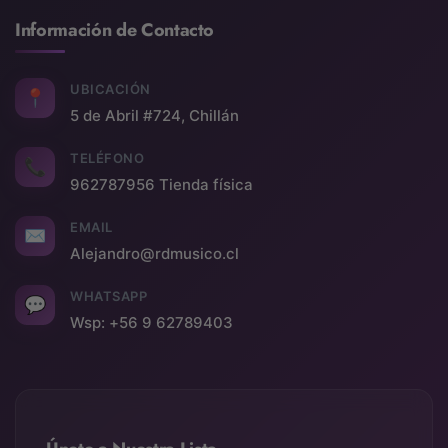
Información de Contacto
UBICACIÓN
📍
5 de Abril #724, Chillán
TELÉFONO
📞
962787956 Tienda física
EMAIL
✉
Alejandro@rdmusico.cl
WHATSAPP
💬
Wsp: +56 9 62789403