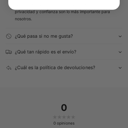
seguros a través de métodos certificados. Tu
privacidad y confianza son lo más importante para
nosotros.
¿Qué pasa si no me gusta?
¿Qué tan rápido es el envío?
¿Cuál es la política de devoluciones?
0
0
opiniones