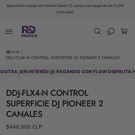
t
Aprovecha cuotas sin interés: Hasta 12 cuotas con pagando en FLOW
e
C
(solo web)
al
c
a
o
r
n
t
ri
e
t
n
i
o
Inicio
/
Ir
d
DDJ-FLX4-N CONTROL SUPERFICIE DJ PIONEER 2 CANALES
d
o
ir
e
🔊
S ¡SIN INTERÉS!
PAGANDO CON FLOW DISFRUTA HASTA 
c
t
a
DDJ-FLX4-N CONTROL
m
e
SUPERFICIE DJ PIONEER 2
n
t
CANALES
e
a
la
$449.900 CLP
i
n