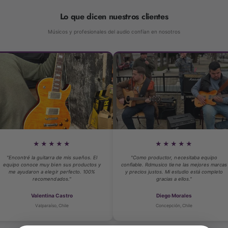
&
&
Lo que dicen nuestros clientes
q
q
u
u
Músicos y profesionales del audio confían en nosotros
o
o
t
t
;
;
Y
Y
2
2
0
0
★★★★
★★★★★
itarra de mis sueños. El
"Como productor, necesitaba equipo
"Compré mi
uy bien sus productos y
confiable. Rdmusico tiene las mejores marcas
atención 
elegir perfecto. 100%
y precios justos. Mi estudio está completo
técnico de
omendados."
gracias a ellos."
ntina Castro
Diego Morales
araíso, Chile
Concepción, Chile