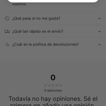
nosotros.
¿Qué pasa si no me gusta?
¿Qué tan rápido es el envío?
¿Cuál es la política de devoluciones?
0
0
opiniones
Todavía no hay opiniones. Sé el
primero en añadir una opinión.