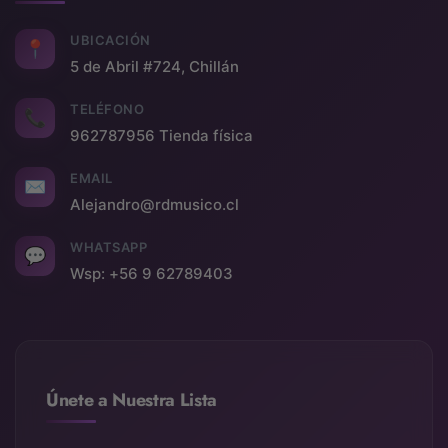
UBICACIÓN
📍
5 de Abril #724, Chillán
TELÉFONO
📞
962787956 Tienda física
EMAIL
✉
Alejandro@rdmusico.cl
WHATSAPP
💬
Wsp: +56 9 62789403
Únete a Nuestra Lista