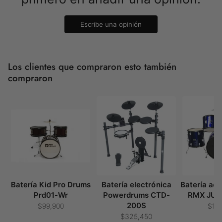
Escribe una opinión
Los clientes que compraron esto también
compraron
Batería Kid Pro Drums
Batería electrónica
Batería acú
Prd01-Wr
Powerdrums CTD-
RMX JUD
200S
$99,900
$19
$325,450