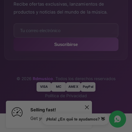
Recibe ofertas exclusivas, lanzamientos de
productos y noticias del mundo de la música.
Suscribirse
© 2026
Rdmusico
. Todos los derechos reservados
VISA
MC
AMEX
PayPal
Política de Privacidad
Términos y Condiciones
Selling fast!
Get yours while you can.
¡Hola! ¿En qué te ayudamos? 👋