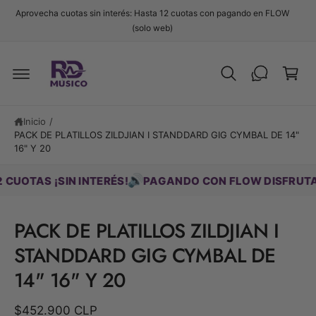
t
Aprovecha cuotas sin interés: Hasta 12 cuotas con pagando en FLOW
e
C
(solo web)
al
c
a
o
r
n
t
ri
e
t
n
i
o
Inicio
/
d
PACK DE PLATILLOS ZILDJIAN I STANDDARD GIG CYMBAL DE 14"
Ir
o
16" Y 20
d
ir
e
🔊
AS ¡SIN INTERÉS!
PAGANDO CON FLOW DISFRUTA HAST
c
t
a
PACK DE PLATILLOS ZILDJIAN I
m
e
STANDDARD GIG CYMBAL DE
n
t
14" 16" Y 20
e
a
la
$452.900 CLP
i