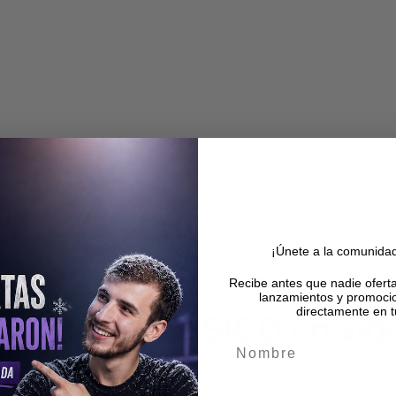
¡Únete a la comunid
COMPRA CON CONFIANZA
Recibe antes que nadie ofert
lanzamientos y promoci
directamente en t
onoce
RDMUSICO
en vid
Nombre
scubre cómo despachamos, nuestros métodos de pago y 
productos que tenemos para ti.