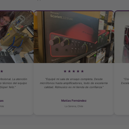
★★★★★
★★
ión
"Equipé mi sala de ensayo completa. Desde
"Compré mi interfaz d
ipo
micrófonos hasta amplificadores, todo de excelente
Excelente calidad y ase
calidad. Rdmusico es mi tienda de confianza."
home studio suen
Matías Fernández
Sebasti
La Serena, Chile
Santi