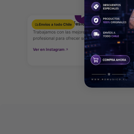
Ver video
Equipamiento Profesional
Envíos a todo Chile
Trabajamos con las mejores marcas de audio
profesional para ofrecer soluciones de alto nivel.
Ver en Instagram