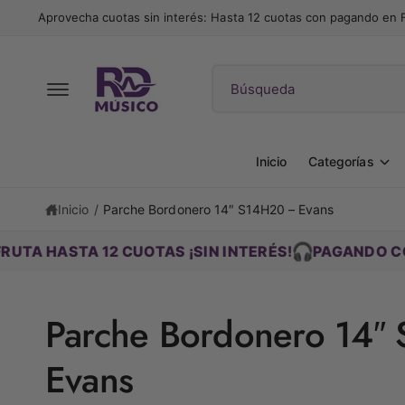
t
Aprovecha cuotas sin interés: Hasta 12 cuotas con pagando en
e
al
c
o
B
n
u
t
e
s
n
c
i
Inicio
Categorías
d
a
o
r
Inicio
/
Parche Bordonero 14″ S14H20 – Evans
Ir
e
d
🎧
A 12 CUOTAS ¡SIN INTERÉS!
PAGANDO CON FLOW DI
n
ir
e
n
c
t
u
Parche Bordonero 14″
a
e
m
e
s
Evans
n
t
t
e