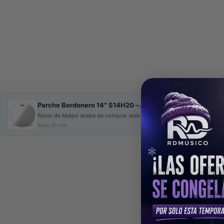
Parche Bordonero 14″ S14H20 –...
Rocío de Maipú acaba de comprar este producto
hace 35 min
C
De