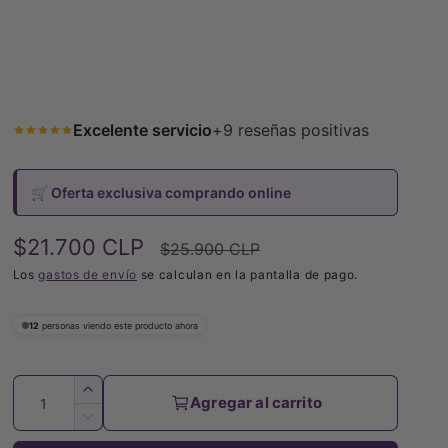
Excelente servicio
+9 reseñas positivas
🛒 Oferta exclusiva comprando online
P
$21.700 CLP
P
$25.900 CLP
r
Los
gastos de envío
se calculan en la pantalla de pago.
r
e
e
11
personas viendo este producto ahora
c
c
i
i
C
A
Agregar al carrito
o
o
a
u
R
m
d
h
n
e