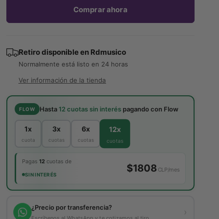
e
d
Comprar ahora
t
e
a
n
u
i
t
o
b
c
a
d
i
f
i
r
r
Retiro disponible en
Rdmusico
a
c
c
e
t
Normalmente está listo en 24 horas
d
a
a
r
u
n
Ver información de la tienda
n
t
t
t
a
i
i
d
Hasta
12 cuotas sin interés
pagando con Flow
a
l
FLOW
d
a
a
d
12x
1x
3x
6x
d
p
cuota
cuotas
cuotas
cuotas
p
a
a
r
Pagas
12
cuotas de
r
$1808
a
CLP/mes
a
SIN INTERÉS
P
P
a
a
r
r
¿Precio por transferencia?
c
›
c
Escríbenos al WhatsApp y te cotizamos al tiro