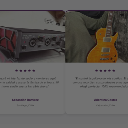
★★★
★★★★★
e audio y monitores aquí.
"Encontré la guitarra de mis sueños. El equipo
soría técnica de primera. Mi
conoce muy bien sus productos y me ayudaron a
a increíble ahora."
elegir perfecto. 100% recomendados."
án Ramírez
Valentina Castro
ago, Chile
Valparaíso, Chile