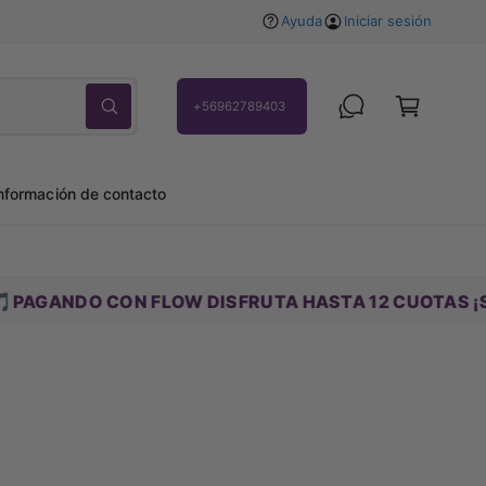
Ayuda
Iniciar sesión
C
a
rr
+56962789403
B
ú
it
s
q
o
u
nformación de contacto
e
d
a
 CON FLOW DISFRUTA HASTA 12 CUOTAS ¡SIN INTERÉ