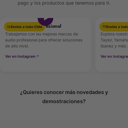
pago y los productos que tenemos para ti.
cavernoso que realza las frecuencias graves y
Ver video
proyecta un tono lleno de cuerpo.
Equipamiento Profesional
Las mejores 
Además, gracias a la tecnología
Level 360™
de
Envíos a todo Chile
Envíos a todo
Trabajamos con las mejores marcas de
Evans, garantiza un ajuste uniforme sobre el
Explora nuestr
audio profesional para ofrecer soluciones
Taylor, Yamaha
casco, facilitando la afinación y extendiendo el
de alto nivel.
Ibanez y más.
rango tonal disponible.
Ver en Instagram
Ver en Instagr
¿Quieres conocer más novedades y
demostraciones?