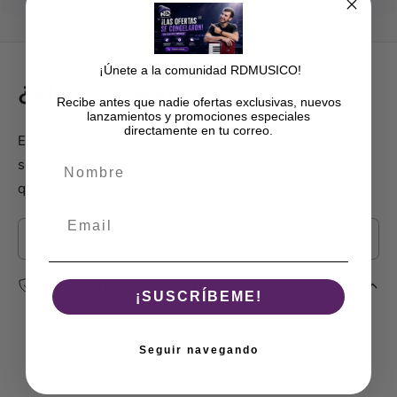
¡Únete a la comunidad RDMUSICO!
¿Alguna pregunta?
Recibe antes que nadie ofertas exclusivas, nuevos
lanzamientos y promociones especiales
directamente en tu correo.
En este recuadro encontrarás nuestra política de
Nombre
seguridad, garantías, devoluciones y toda la información
que necesitas para realizar tu compra con confianza.
Introduzca término de búsqueda
Tu seguridad es nuestra prioridad
¡SUSCRÍBEME!
En Rdmusico, protegemos tus datos con tecnología
de encriptación avanzada y garantizamos pagos
Seguir navegando
seguros a través de métodos certificados. Tu
privacidad y confianza son lo más importante para