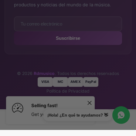
productos y noticias del mundo de la música.
Suscribirse
© 2026
Rdmusico
. Todos los derechos reservados
VISA
MC
AMEX
PayPal
Política de Privacidad
Términos y Condiciones
Selling fast!
Get yours while you can.
¡Hola! ¿En qué te ayudamos? 👋
Agregar al carrito