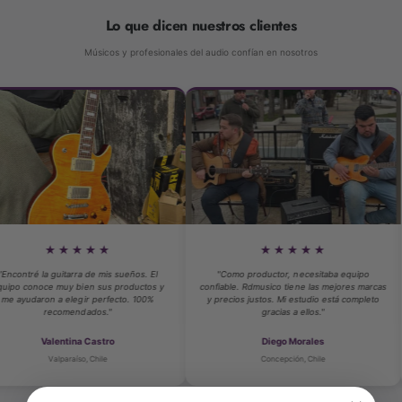
Lo que dicen nuestros clientes
Músicos y profesionales del audio confían en nosotros
★★★
★★★★★
rra de mis sueños. El
"Como productor, necesitaba equipo
"Compré mi p
 bien sus productos y
confiable. Rdmusico tiene las mejores marcas
atención pe
egir perfecto. 100%
y precios justos. Mi estudio está completo
técnico del 
endados."
gracias a ellos."
ina Castro
Diego Morales
aíso, Chile
Concepción, Chile