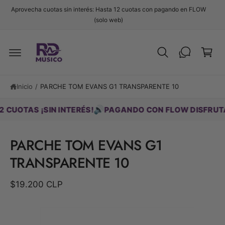
t
Aprovecha cuotas sin interés: Hasta 12 cuotas con pagando en FLOW
e
C
(solo web)
al
c
a
o
r
n
t
ri
Ir
e
d
t
n
ir
i
o
Inicio
/
PARCHE TOM EVANS G1 TRANSPARENTE 10
e
d
c
o
t
🔊
TAS ¡SIN INTERÉS!
PAGANDO CON FLOW DISFRUTA HAS
a
m
e
PARCHE TOM EVANS G1
n
t
TRANSPARENTE 10
e
a
la
$19.200 CLP
i
n
f
o
r