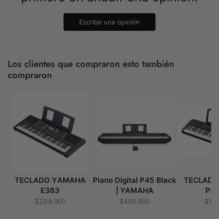
Escribe una opinión
Los clientes que compraron esto también
compraron
TECLADO YAMAHA
Piano Digital P45 Black
TECLAD
E383
| YAMAHA
PS
$289,900
$499,900
$15