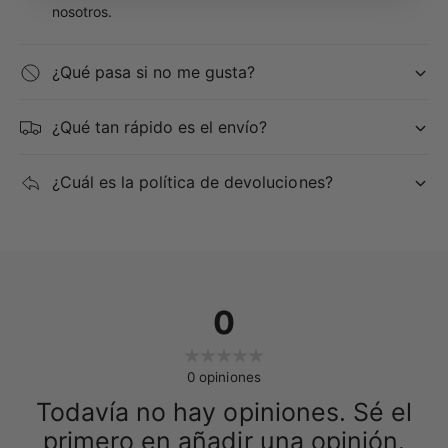
nosotros.
🎼 Especificaciones técnicas
¿Qué pasa si no me gusta?
Teclado
¿Qué tan rápido es el envío?
88 teclas con acción de martillo a escala
inteligente.
¿Cuál es la política de devoluciones?
5 niveles de sensibilidad al tacto + desactivado.
Respuesta de martillo y repetición natural de tecla.
Sonido
0
Fuente de sonido: Morphing AiR multidimensional.
0
opiniones
Polifonía: 192 voces.
Todavía no hay opiniones. Sé el
Tonos: 18 sonidos integrados.
primero en añadir una opinión.