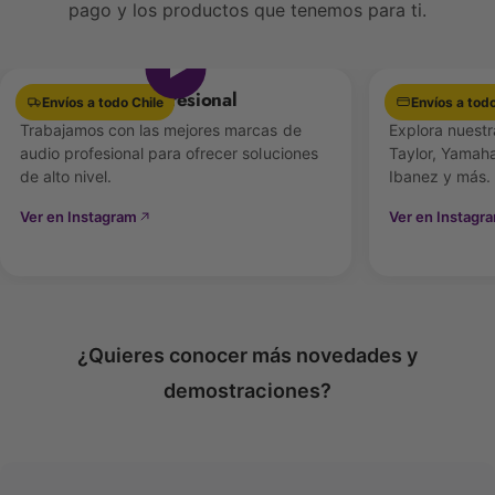
pago y los productos que tenemos para ti.
Ver video
Su conectividad moderna, incluyendo
Bluetooth
Audio y MIDI inalámbrico
, lo convierte en el aliado
Equipamiento Profesional
Las mejores 
perfecto para estudio, práctica y presentaciones
Envíos a todo Chile
Envíos a todo
en cualquier espacio.
Trabajamos con las mejores marcas de
Explora nuestr
audio profesional para ofrecer soluciones
Taylor, Yamaha
de alto nivel.
Ibanez y más.
Ver en Instagram
Ver en Instagr
¿Quieres conocer más novedades y
demostraciones?