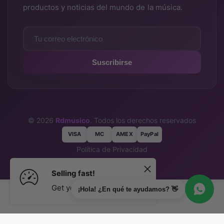
productos y noticias del mundo de la música.
Suscribirse
© 2026
Rdmusico
. Todos los derechos reservados
VISA
MC
AMEX
PayPal
Política de Privacidad
Términos y Condiciones
Selling fast!
Get yours while you can.
¡Hola! ¿En qué te ayudamos? 👋
Agregar al carrito