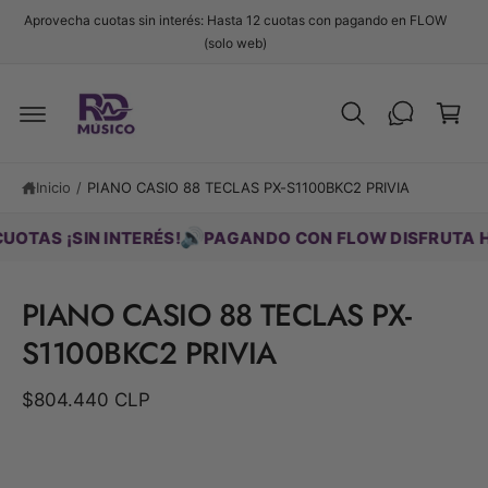
t
Aprovecha cuotas sin interés: Hasta 12 cuotas con pagando en FLOW
e
C
(solo web)
al
c
a
o
r
n
t
ri
Ir
e
d
t
n
ir
i
o
Inicio
/
PIANO CASIO 88 TECLAS PX-S1100BKC2 PRIVIA
e
d
c
o
t
🔊
S ¡SIN INTERÉS!
PAGANDO CON FLOW DISFRUTA HASTA
a
m
e
PIANO CASIO 88 TECLAS PX-
n
t
S1100BKC2 PRIVIA
e
a
la
$804.440 CLP
i
n
f
o
r