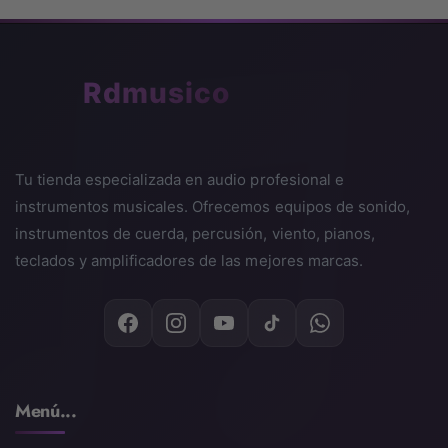
Bluetooth 5.0 (Audio A2DP, MIDI BLE).
🎵
Rdmusico
Sistema de altavoces
2 altavoces ovales (16 cm × 8 cm).
Tu tienda especializada en audio profesional e
Amplificadores: 8 W + 8 W.
instrumentos musicales. Ofrecemos equipos de sonido,
Fuente de alimentación
instrumentos de cuerda, percusión, viento, pianos,
teclados y amplificadores de las mejores marcas.
Adaptador AD-A12150LW (incluido).
Funciona también con 6 baterías AA (aprox. 4 h de
autonomía).
Dimensiones y peso
Menú...
1.322 × 232 × 102 mm.