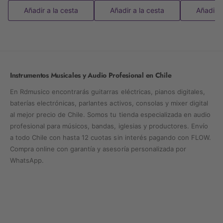
Lecciones: activación/desactivación por partes
Añadir a la cesta
Añadir a la cesta
Añadir a
(mano derecha / izquierda).
Grabador MIDI: 2 pistas, 1 canción (10.000 notas).
Grabador de audio: hasta 99 canciones (~25 min
Instrumentos Musicales y Audio Profesional en Chile
cada una).
En Rdmusico encontrarás guitarras eléctricas, pianos digitales,
Conectividad
baterías electrónicas, parlantes activos, consolas y mixer digital
al mejor precio de Chile. Somos tu tienda especializada en audio
Entradas/Salidas
:
profesional para músicos, bandas, iglesias y productores. Envío
a todo Chile con hasta 12 cuotas sin interés pagando con FLOW.
2 salidas de auriculares (mini estéreo).
Compra online con garantía y asesoría personalizada por
WhatsApp.
Salida de línea: L/MONO, R.
Pedales: 1 entrada estándar + conector para
unidad de 3 pedales (SP-34 incluido).
USB tipo A y tipo B.