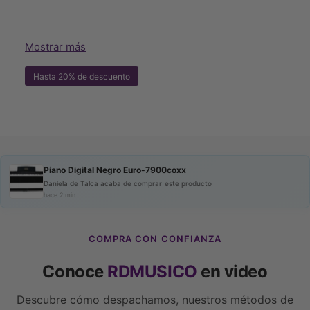
g
r
r
o
o
🎹
COXX EURO-7900COXX
E
E
Mostrar más
u
u
El
EURO-7900COXX
de
Coxx
es un piano digital
r
r
Hasta 20% de descuento
o
diseñado para pianistas que buscan una
o
-
-
experiencia realista, conectividad moderna y un
7
7
diseño elegante. Con
88 teclas con acción de
9
9
0
martillo
, este instrumento ofrece una sensación
0
0
auténtica al interpretar, ideal tanto para estudio
0
c
Piano Digital Negro Euro-7900coxx
c
como para presentaciones en vivo.
o
Daniela de Talca acaba de comprar este producto
o
hace 2 min
x
x
Su acabado en color negro, realzado con detalles
x
x
rojos en las teclas, le da un toque moderno y
COMPRA CON CONFIANZA
distintivo. Equipado con conectividad USB y MIDI,
permite integrarse fácilmente con laptops, DAWs y
Conoce
RDMUSICO
en video
software educativo o de producción musical.
Descubre cómo despachamos, nuestros métodos de
Además, incluye salida de audio para conexión