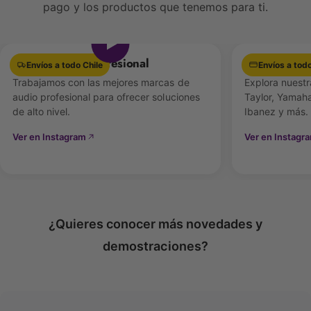
pago y los productos que tenemos para ti.
directa a consolas de mezcla o sistemas de
Ver video
sonido, ideal para escenarios o grabaciones.
✅
Características destacadas
Equipamiento Profesional
Las mejores 
Envíos a todo Chile
Envíos a todo
Trabajamos con las mejores marcas de
Explora nuestr
audio profesional para ofrecer soluciones
🎼
Teclado completo y realista
Taylor, Yamaha
de alto nivel.
Ibanez y más.
88 teclas de tamaño completo
Ver en Instagram
Ver en Instagr
Acción de martillo
para una respuesta similar a un
piano acústico
Teclas
sensitivas
a la velocidad para mayor
expresión interpretativa
¿Quieres conocer más novedades y
demostraciones?
🔊
Sonido y efectos
Polifonía máxima de 64 voces
Efectos integrados de
Reverb
y
Chorus
para