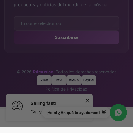
productos y noticias del mundo de la música.
Suscribirse
© 2026
Rdmusico
. Todos los derechos reservados
VISA
MC
AMEX
PayPal
Política de Privacidad
Términos y Condiciones
Selling fast!
Get yours while you can.
¡Hola! ¿En qué te ayudamos? 👋
Agregar al carrito