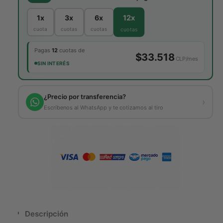
d
d
a
l
a
a
12x
1x
3x
6x
d
d
cuota
cuotas
cuotas
cuotas
p
p
a
a
Pagas
12
cuotas de
r
$33.518
r
CLP/mes
a
SIN INTERÉS
a
P
P
i
i
a
¿Precio por transferencia?
a
›
n
Escríbenos al WhatsApp y te cotizamos al tiro
n
o
o
D
D
i
i
g
g
i
i
t
t
a
a
l
l
N
N
e
e
Descripción
g