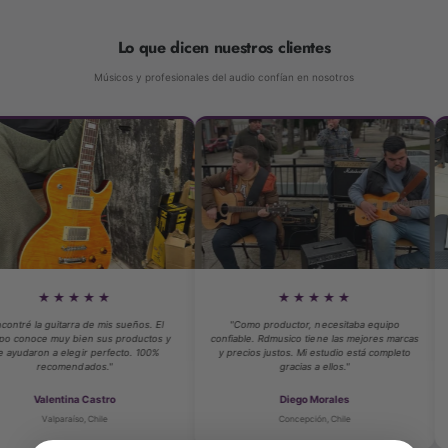
Lo que dicen nuestros clientes
Respuesta de graves:
80 Hz, 18 dB/octava
Músicos y profesionales del audio confían en nosotros
Impedancia de salida:
250 ohmios
Conector de salida:
XLR macho de 3 pines
integrado
★★★
★★★★★
rra de mis sueños. El
"Como productor, necesitaba equipo
"Compré mi p
Alimentación phantom:
11–52 V DC, consumo
 bien sus productos y
confiable. Rdmusico tiene las mejores marcas
atención per
egir perfecto. 100%
y precios justos. Mi estudio está completo
técnico del 
típico de 4 mA
ndados."
gracias a ellos."
ina Castro
Diego Morales
íso, Chile
Concepción, Chile