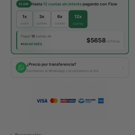
i
t
a
l
i
Hasta
12 cuotas sin interés
pagando con Flow
FLOW
d
d
a
l
a
a
12x
1x
3x
6x
d
d
cuota
cuotas
cuotas
cuotas
p
p
a
a
Pagas
12
cuotas de
r
$5658
r
CLP/mes
a
SIN INTERÉS
a
R
R
e
e
l
¿Precio por transferencia?
l
›
a
Escríbenos al WhatsApp y te cotizamos al tiro
a
c
c
a
a
r
r
t
t
A
A
L
L
-
-
1
1
9
9
F