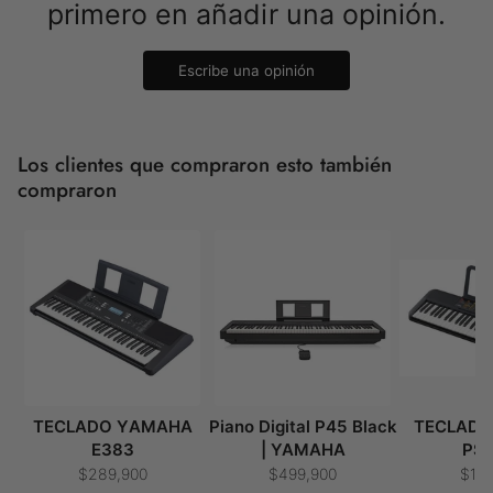
primero en añadir una opinión.
Escribe una opinión
Los clientes que compraron esto también
compraron
TECLADO YAMAHA
Piano Digital P45 Black
TECLAD
E383
| YAMAHA
PS
$289,900
$499,900
$15