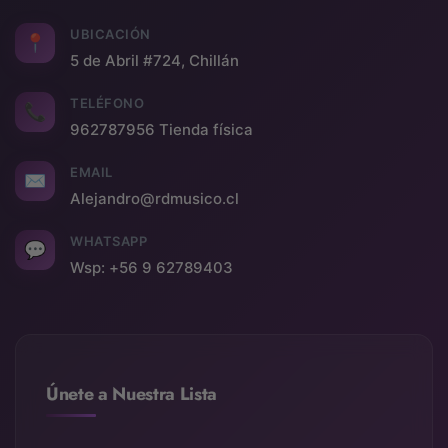
UBICACIÓN
📍
5 de Abril #724, Chillán
TELÉFONO
📞
962787956 Tienda física
EMAIL
✉
Alejandro@rdmusico.cl
WHATSAPP
💬
Wsp: +56 9 62789403
Únete a Nuestra Lista