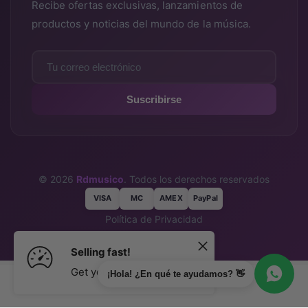
Recibe ofertas exclusivas, lanzamientos de
productos y noticias del mundo de la música.
Suscribirse
© 2026
Rdmusico
. Todos los derechos reservados
VISA
MC
AMEX
PayPal
Política de Privacidad
Términos y Condiciones
Selling fast!
Get yours while you can.
¡Hola! ¿En qué te ayudamos? 👋
Agregar al carrito