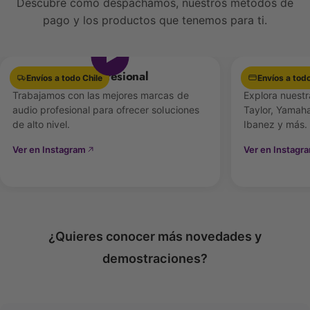
Descubre cómo despachamos, nuestros métodos de
Longitud:
450 mm (18 pulgadas)
a
a
n
pago y los productos que tenemos para ti.
n
Ver video
s
s
o
o
Respuesta de frecuencia:
30 Hz – 18 kHz
4
4
Equipamiento Profesional
Las mejores 
5
Envíos a todo Chile
Envíos a todo
5
0
Trabajamos con las mejores marcas de
Explora nuestr
0
m
audio profesional para ofrecer soluciones
Taylor, Yamaha
m
Sensibilidad:
–40 dB
m
de alto nivel.
Ibanez y más.
m
Ver en Instagram
Ver en Instagr
Relación señal/ruido:
62 dB
Rango dinámico:
102 dB
¿Quieres conocer más novedades y
demostraciones?
Nivel máximo de presión sonora (SPL):
127 dB