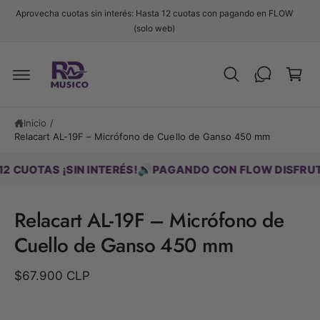
t
Aprovecha cuotas sin interés: Hasta 12 cuotas con pagando en FLOW
e
C
(solo web)
al
c
a
o
r
n
t
ri
e
Ir
t
n
d
i
o
Inicio
/
ir
d
Relacart AL-19F – Micrófono de Cuello de Ganso 450 mm
e
o
c
t
🔊
OTAS ¡SIN INTERÉS!
PAGANDO CON FLOW DISFRUTA HA
a
m
e
Relacart AL-19F – Micrófono de
n
t
Cuello de Ganso 450 mm
e
a
la
$67.900 CLP
i
n
f
o