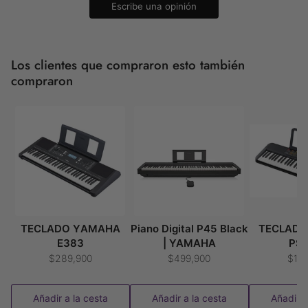
Escribe una opinión
Los clientes que compraron esto también
compraron
TECLADO YAMAHA
Piano Digital P45 Black
TECLAD
E383
| YAMAHA
PS
$289,900
$499,900
$15
Añadir a la cesta
Añadir a la cesta
Añadir a