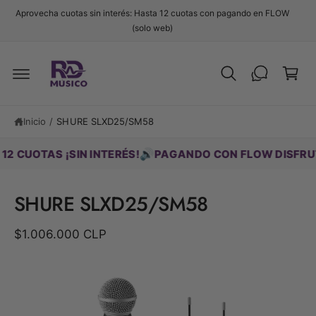
t
Aprovecha cuotas sin interés: Hasta 12 cuotas con pagando en FLOW
e
C
(solo web)
al
c
a
o
Ir
r
n
d
t
ri
ir
e
e
t
n
c
i
o
Inicio
/
SHURE SLXD25/SM58
t
d
a
o
m
🔊
UOTAS ¡SIN INTERÉS!
PAGANDO CON FLOW DISFRUTA HA
e
n
t
SHURE SLXD25/SM58
e
a
la
$1.006.000 CLP
i
n
f
L
o
r
a
m
i
a