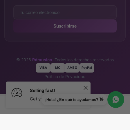
Suscribirse
© 2026
Rdmusico
. Todos los derechos reservados
VISA
MC
AMEX
PayPal
Política de Privacidad
Términos y Condiciones
Selling fast!
Get yours while you can.
¡Hola! ¿En qué te ayudamos? 👋
Agregar al carrito