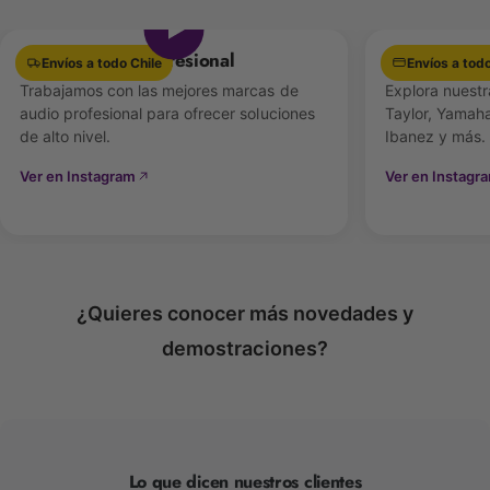
en vivo, cine y sonido de eventos
, garantiza un
rendimiento profesional en cualquier entorno.
Equipamiento Profesional
Las mejores 
Envíos a todo Chile
Envíos a todo
Características principales
Trabajamos con las mejores marcas de
Explora nuestr
audio profesional para ofrecer soluciones
Taylor, Yamaha
de alto nivel.
Ibanez y más.
🎤
Micrófono dinámico cardioide SM58®
: cápsula
legendaria para voces claras y potentes.
Ver en Instagram
Ver en Instagr
📡
Transmisión digital de 24 bits
con rango
dinámico de
118 dB
.
📺
Receptor portátil SLXD5
: compacto, robusto y
¿Quieres conocer más novedades y
diseñado para montaje en cámara o maleta de
demostraciones?
audio.
🔄
Sincronización rápida por infrarrojos
y modo
multimicrófono para supervisar varias fuentes.
🔊
Salidas dobles de 1/8”
:
Lo que dicen nuestros clientes