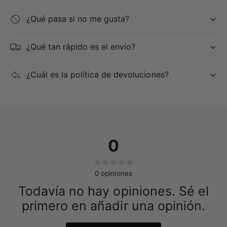
Incluye
¿Qué pasa si no me gusta?
1 × Transmisor inalámbrico de mano
SLXD2 con
cápsula SM58®
.
¿Qué tan rápido es el envío?
1 × Receptor portátil
SLXD5
(monocanal).
¿Cuál es la política de devoluciones?
2 × Estuches de transporte con cierre.
2 × Pares de pilas alcalinas AA.
0
0
opiniones
Todavía no hay opiniones. Sé el
primero en añadir una opinión.