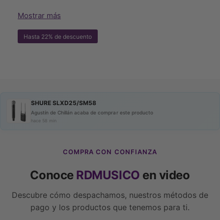
Sistema Inalámbrico
Mostrar más
Digital Shure
Hasta 22% de descuento
SLXD25/SM58 con
Receptor Portátil SLXD5
Descripción
SHURE SLXD25/SM58
Agustín de Chillán acaba de comprar este producto
hace 58 min
El
Shure SLXD25/SM58
combina la legendaria
cápsula de micrófono dinámico cardioide
SM58®
COMPRA CON CONFIANZA
con el transmisor inalámbrico de mano
SLXD2
y el
receptor portátil
SLXD5
, ofreciendo un audio
Conoce
RDMUSICO
en video
digital transparente de
24 bits
y una estabilidad de
RF confiable.
Descubre cómo despachamos, nuestros métodos de
pago y los productos que tenemos para ti.
Ideal para
videografía, entrevistas, transmisión
Ver video