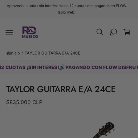
t
Aprovecha cuotas sin interés: Hasta 12 cuotas con pagando en FLOW
e
C
(solo web)
al
c
a
o
Ir
r
n
d
t
ri
ir
e
e
t
n
c
i
o
Inicio
/
TAYLOR GUITARRA E/A 24CE
t
d
a
o
m
🔊
OTAS ¡SIN INTERÉS!
PAGANDO CON FLOW DISFRUTA HAS
e
n
t
TAYLOR GUITARRA E/A 24CE
e
a
la
$835.000 CLP
i
n
f
L
o
r
a
m
i
a