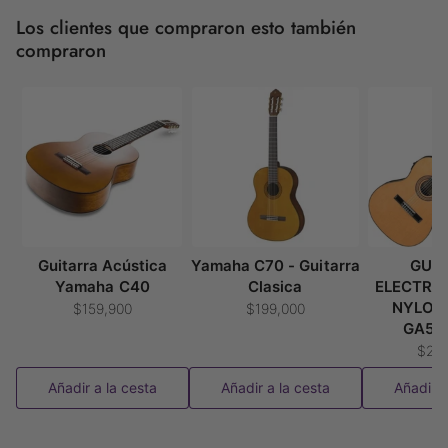
Los clientes que compraron esto también
compraron
Guitarra Acústica
Yamaha C70 - Guitarra
GUI
Yamaha C40
Clasica
ELECTRO
NYLON
$159,900
$199,000
GA5T
$29
Añadir a la cesta
Añadir a la cesta
Añadir a