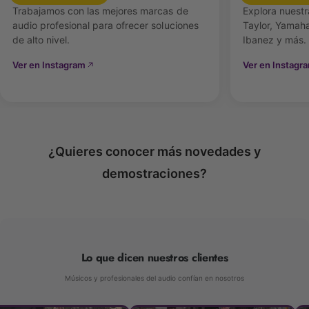
Refuerzo interno (bracing)
: C-Class (derivado de
Trabajamos con las mejores marcas de
Explora nuestr
audio profesional para ofrecer soluciones
Taylor, Yamaha
V-Class)
de alto nivel.
Ibanez y más.
Mástil
: Maple (Hard Rock)
Ver en Instagram
Ver en Instagr
Diapasón
: Ébano Crelicam, radio 15"
Puente
: Ébano Crelicam
Escala
: 25.5" (648 mm)
¿Quieres conocer más novedades y
Trastes
: 20
demostraciones?
Cejuela
: NuBone (ancho 1.6875" ≈ 42.8 mm)
Silleta
: Micarta
Lo que dicen nuestros clientes
Clavijas
: Cromadas, fundidas a presión
Músicos y profesionales del audio confían en nosotros
Electrónica
: Fishman Sonitone GT-2 (volumen y
tono montado en boca)